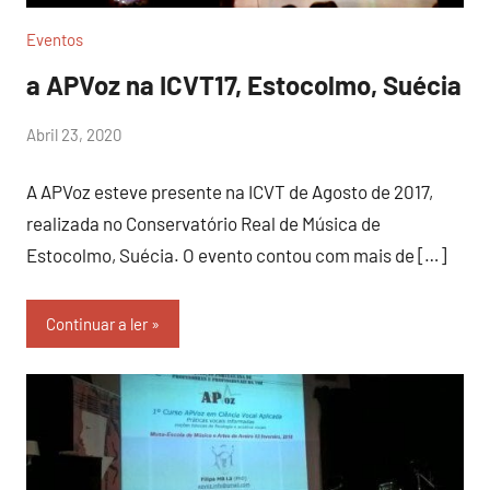
Eventos
a APVoz na ICVT17, Estocolmo, Suécia
por
Abril 23, 2020
Sr.Axado
A APVoz esteve presente na ICVT de Agosto de 2017,
realizada no Conservatório Real de Música de
Estocolmo, Suécia. O evento contou com mais de […]
Continuar a ler