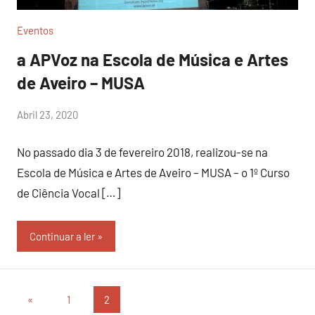
Eventos
a APVoz na Escola de Música e Artes
de Aveiro – MUSA
por
Abril 23, 2020
Sr.Axado
No passado dia 3 de fevereiro 2018, realizou-se na
Escola de Música e Artes de Aveiro – MUSA – o 1º Curso
de Ciência Vocal […]
Continuar a ler
Paginação
Artigos
«
1
2