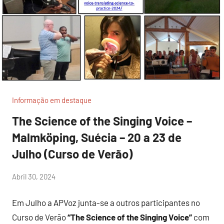
Informação em destaque
The Science of the Singing Voice –
Malmköping, Suécia – 20 a 23 de
Julho (Curso de Verão)
por
Abril 30, 2024
Sr.Axado
Em Julho a APVoz junta-se a outros participantes no
Curso de Verão
“The Science of the Singing Voice”
com