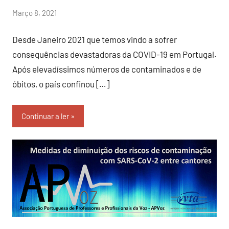
por
Março 8, 2021
Sr.Axado
Desde Janeiro 2021 que temos vindo a sofrer
consequências devastadoras da COVID-19 em Portugal.
Após elevadíssimos números de contaminados e de
óbitos, o país confinou […]
Continuar a ler