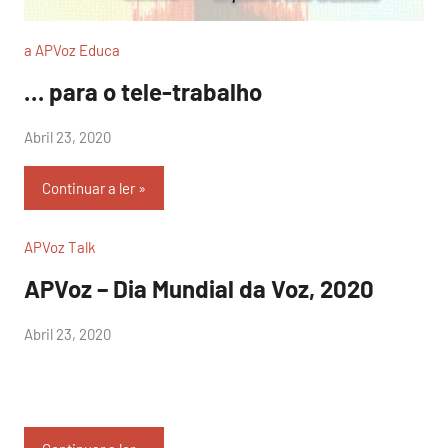
a APVoz Educa
… para o tele-trabalho
por
Abril 23, 2020
Sr.Axado
Continuar a ler
APVoz Talk
APVoz – Dia Mundial da Voz, 2020
por
Abril 23, 2020
Sr.Axado