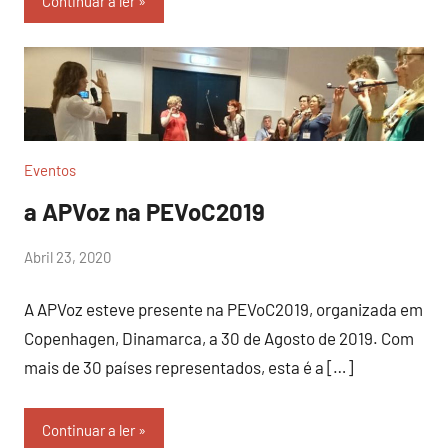
Continuar a ler
Eventos
a APVoz na PEVoC2019
por
Abril 23, 2020
Sr.Axado
A APVoz esteve presente na PEVoC2019, organizada em
Copenhagen, Dinamarca, a 30 de Agosto de 2019. Com
mais de 30 países representados, esta é a […]
Continuar a ler