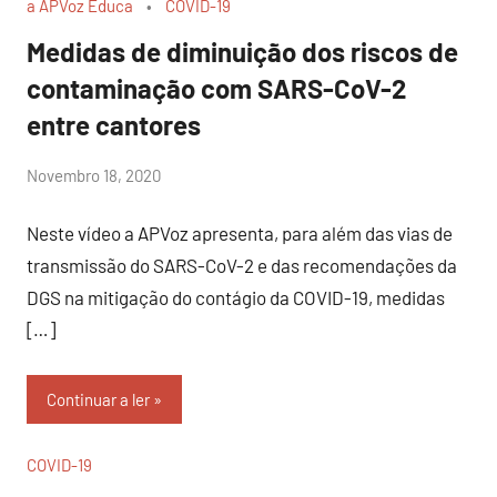
a APVoz Educa
COVID-19
Medidas de diminuição dos riscos de
contaminação com SARS-CoV-2
entre cantores
por
Novembro 18, 2020
Sr.Axado
Neste vídeo a APVoz apresenta, para além das vias de
transmissão do SARS-CoV-2 e das recomendações da
DGS na mitigação do contágio da COVID-19, medidas
[…]
Continuar a ler
COVID-19