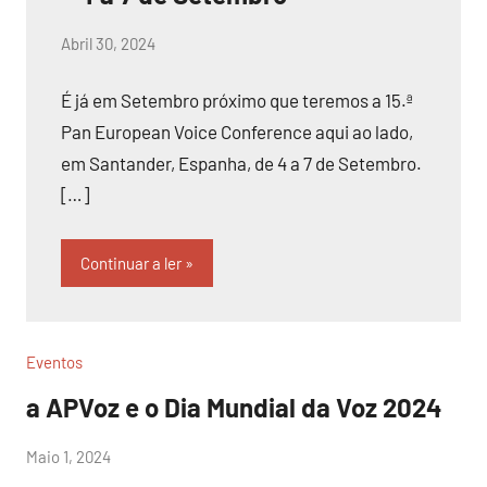
por
Abril 30, 2024
Sr.Axado
É já em Setembro próximo que teremos a 15.ª
Pan European Voice Conference aqui ao lado,
em Santander, Espanha, de 4 a 7 de Setembro.
[…]
Continuar a ler
Eventos
a APVoz e o Dia Mundial da Voz 2024
por
Maio 1, 2024
Sr.Axado